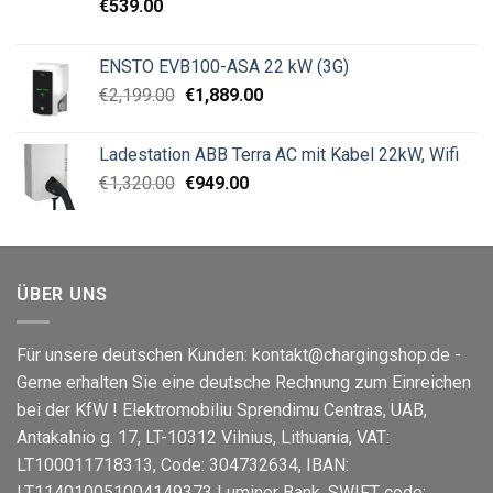
€
539.00
ENSTO EVB100-ASA 22 kW (3G)
€
2,199.00
€
1,889.00
Ladestation ABB Terra AC mit Kabel 22kW, Wifi
€
1,320.00
€
949.00
ÜBER UNS
Für unsere deutschen Kunden: kontakt@chargingshop.de -
Gerne erhalten Sie eine deutsche Rechnung zum Einreichen
bei der KfW ! Elektromobiliu Sprendimu Centras, UAB,
Antakalnio g. 17, LT-10312 Vilnius, Lithuania, VAT:
LT100011718313, Code: 304732634, IBAN:
LT114010051004149373 Luminor Bank, SWIFT code: