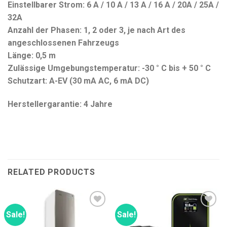
Einstellbarer Strom: 6 A / 10 A / 13 A / 16 A / 20A / 25A /
32A
Anzahl der Phasen: 1, 2 oder 3, je nach Art des
angeschlossenen Fahrzeugs
Länge: 0,5 m
Zulässige Umgebungstemperatur: -30 ° C bis + 50 ° C
Schutzart: A-EV (30 mA AC, 6 mA DC)
Herstellergarantie: 4 Jahre
RELATED PRODUCTS
Sale!
Sale!
Add to
Add to
wishlist
wishlist