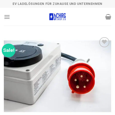
Skip
EV LADELÖSUNGEN FÜR ZUHAUSE UND UNTERNEHMEN
to
content
Sale!
Add to
wishlist