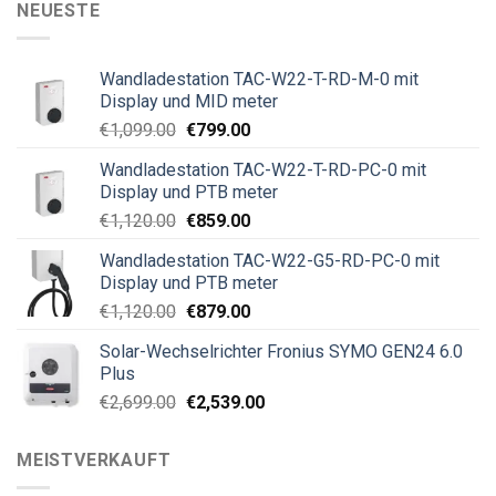
NEUESTE
Wandladestation TAC-W22-T-RD-M-0 mit
Display und MID meter
€
1,099.00
€
799.00
Wandladestation TAC-W22-T-RD-PC-0 mit
Display und PTB meter
€
1,120.00
€
859.00
Wandladestation TAC-W22-G5-RD-PC-0 mit
Display und PTB meter
€
1,120.00
€
879.00
Solar-Wechselrichter Fronius SYMO GEN24 6.0
Plus
€
2,699.00
€
2,539.00
MEISTVERKAUFT