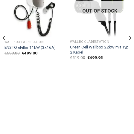
OUT OF STOCK
WALLBOX LADESTATION
WALLBOX LADESTATION
Green Cell Wallbox 22kW mit Typ
ENSTO eFiller 11kW (3x16A)
2 Kabel
€
599.00
€
499.00
€
519.00
€
499.95