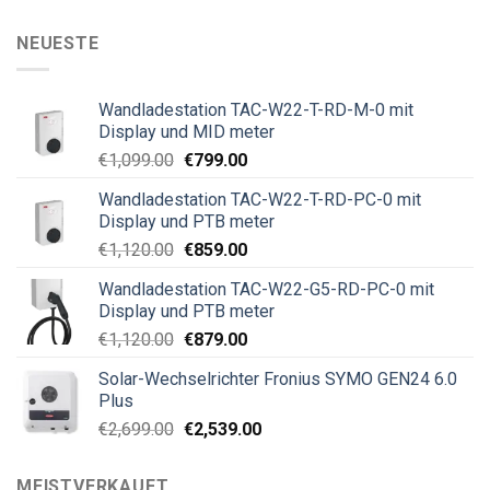
NEUESTE
Wandladestation TAC-W22-T-RD-M-0 mit
Display und MID meter
€
1,099.00
€
799.00
Wandladestation TAC-W22-T-RD-PC-0 mit
Display und PTB meter
€
1,120.00
€
859.00
Wandladestation TAC-W22-G5-RD-PC-0 mit
Display und PTB meter
€
1,120.00
€
879.00
Solar-Wechselrichter Fronius SYMO GEN24 6.0
Plus
€
2,699.00
€
2,539.00
MEISTVERKAUFT