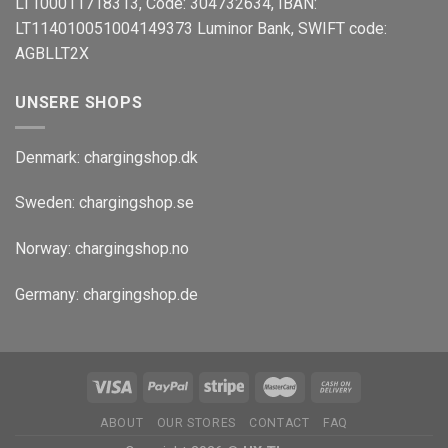
LT100011718313, Code: 304732634, IBAN:
LT114010051004149373 Luminor Bank, SWIFT code:
AGBLLT2X
UNSERE SHOPS
Denmark:
chargingshop.dk
Sweden:
chargingshop.se
Norway:
chargingshop.no
Germany:
chargingshop.de
ABOUT
OUR STORES
CONTACT
FAQ